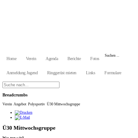
Suchen ...
Home
Verein
Agenda
Berichte
Fotos
Anmeldung Jugend
Ringgerüst mieten
Links
Formulare
Breadcrumbs
Verein
Angebot
Polysportiv
Ü30 Mittwochsgruppe
Ü30 Mittwochsgruppe
Was tun wir?