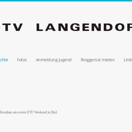
ichte
Fotos
Anmeldung Jugend
Ringgerüst mieten
Link
Resultate am ersten ETF Weekend in Biel.