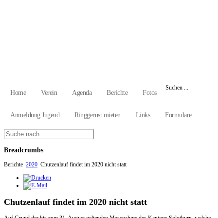
Suchen ...
Home
Verein
Agenda
Berichte
Fotos
Anmeldung Jugend
Ringgerüst mieten
Links
Formulare
Breadcrumbs
Berichte
2020
Chutzenlauf findet im 2020 nicht statt
Chutzenlauf findet im 2020 nicht statt
Auf Grund der bis zum 31. August geltenden Massnahme des Kantons Solothurn, welche